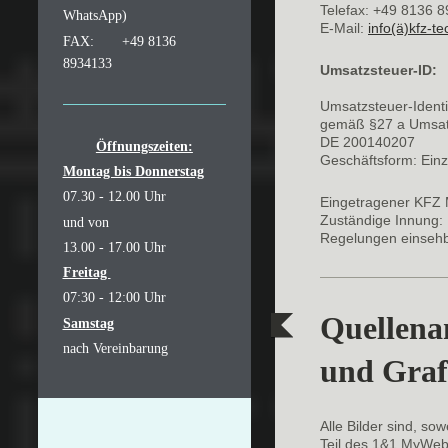
Telefax: +49 8136 
WhatsApp)
E-Mail:
info(ä)kfz-t
FAX: +49 8136
8934133
Umsatzsteuer-ID:
Umsatzsteuer-Ident
gemäß §27 a Umsat
DE 200140207
Öffnungszeiten:
Geschäftsform: Einz
Montag bis Donnerstag
07.30 - 12.00 Uhr
Eingetragener KFZ 
Zuständige Innung
und von
Regelungen einsehba
13.00 - 17.00 Uhr
Freitag
07:30 - 12:00 Uhr
Quellena
Samstag
nach Vereinbarung
und Graf
Alle Bilder sind, so
Teil des 1&1 MyWeb