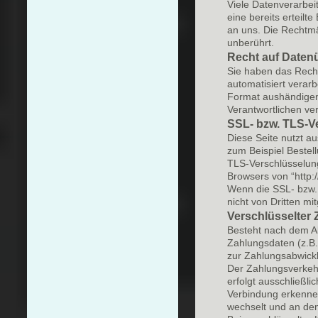
Viele Datenverarbei
eine bereits erteilte
an uns. Die Rechtmä
unberührt.
Recht auf Datenü
Sie haben das Recht,
automatisiert verar
Format aushändigen 
Verantwortlichen ver
SSL- bzw. TLS-V
Diese Seite nutzt a
zum Beispiel Bestel
TLS-Verschlüsselung
Browsers von “http:/
Wenn die SSL- bzw. T
nicht von Dritten m
Verschlüsselter 
Besteht nach dem Ab
Zahlungsdaten (z.B
zur Zahlungsabwickl
Der Zahlungsverkehr
erfolgt ausschließli
Verbindung erkennen 
wechselt und an dem