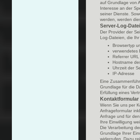
auf Grundlage von Ar
Interesse an der Spe
seiner Dienste. Sow
werden, werden dies
Server-Log-Date
Der Provider der Se
Log-Dateien, die Ihr
Browsertyp u
verwendetes 
Referrer URL
Hostname des
Uhrzeit der S
IP-Adresse
Eine Zusammenführu
Grundlage für die Da
Erfüllung eines Ver
Kontaktformular
Wenn Sie uns per K
Anfrageformular ink
Anfrage und für den
Ihre Einwilligung wei
Die Verarbeitung de
Grundlage Ihrer Einw
widerrufen. Dazu re