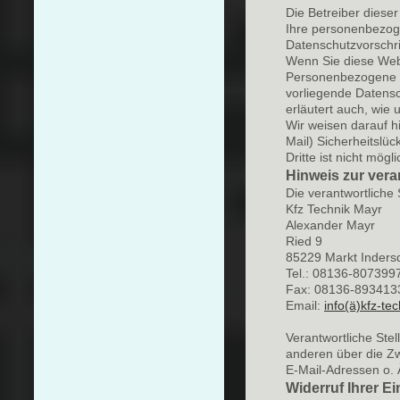
Die Betreiber diese
Ihre personenbezog
Datenschutzvorschri
Wenn Sie diese Web
Personenbezogene Da
vorliegende Datensc
erläutert auch, wie
Wir weisen darauf h
Mail) Sicherheitslü
Dritte ist nicht mögli
Hinweis zur vera
Die verantwortliche 
Kfz Technik Mayr
Alexander Mayr
Ried 9
85229 Markt Inders
Tel.: 08136-807399
Fax: 08136-893413
Email:
info(ä)kfz-te
Verantwortliche Stel
anderen über die Z
E-Mail-Adressen o. Ä
Widerruf Ihrer E