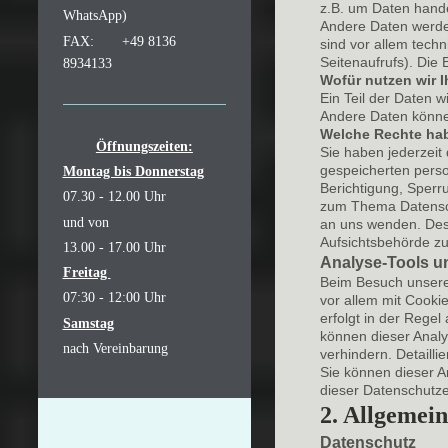
z.B. um Daten hande
WhatsApp)
Andere Daten werde
FAX: +49 8136
sind vor allem tech
Seitenaufrufs). Die
8934133
Wofür nutzen wir I
Ein Teil der Daten w
Andere Daten könne
Welche Rechte hab
Öffnungszeiten:
Sie haben jederzeit
gespeicherten pers
Montag bis Donnerstag
Berichtigung, Sperr
07.30 - 12.00 Uhr
zum Thema Datensch
und von
an uns wenden. Des 
Aufsichtsbehörde zu
13.00 - 17.00 Uhr
Analyse-Tools un
Freitag
Beim Besuch unserer
07:30 - 12:00 Uhr
vor allem mit Cooki
erfolgt in der Rege
Samstag
können dieser Analy
nach Vereinbarung
verhindern. Detailli
Sie können dieser A
dieser Datenschutze
2. Allgemei
Datenschutz