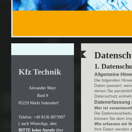
Datensch
1. Datenschu
Kfz Technik
Allgemeine Hinw
Die folgenden Hinw
Daten passiert, wen
Alexander Mayr
denen Sie persönlic
Ried 9
Datenschutz entneh
Datenerfassung 
85229 Markt Indersdorf
Wer ist verantwort
Die Datenverarbeitu
Telefon: +49 8136 8073997
können Sie dem Im
Wie erfassen wir I
( auch WhatsApp, aber
Ihre Daten werden z
BITTE keine Anrufe
über